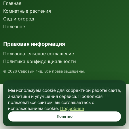
Главная
Комнатные растения
Сад и огород
Полезное
Правовая информация
Пользовательское соглашение
Политика конфиденциальности
©
2026
Садовый гид. Все права защищены.
Мы используем куки и Яндекс Метрику для
Мы используем cookie для корректной работы сайта,
анализа посещаемости и улучшения работы
аналитики и улучшения сервиса. Продолжая
сайта. Подробнее —
в политике
пользоваться сайтом, вы соглашаетесь с
конфиденциальности
.
использованием cookie.
Подробнее
Понятно
Понятно