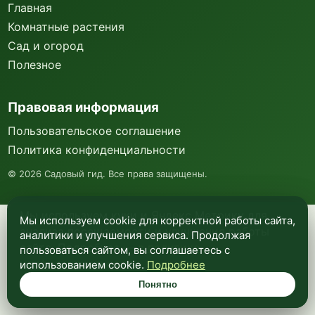
Главная
Комнатные растения
Сад и огород
Полезное
Правовая информация
Пользовательское соглашение
Политика конфиденциальности
©
2026
Садовый гид. Все права защищены.
Мы используем куки и Яндекс Метрику для
Мы используем cookie для корректной работы сайта,
анализа посещаемости и улучшения работы
аналитики и улучшения сервиса. Продолжая
сайта. Подробнее —
в политике
пользоваться сайтом, вы соглашаетесь с
конфиденциальности
.
использованием cookie.
Подробнее
Понятно
Понятно