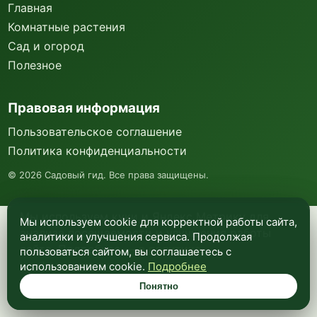
Главная
Комнатные растения
Сад и огород
Полезное
Правовая информация
Пользовательское соглашение
Политика конфиденциальности
©
2026
Садовый гид. Все права защищены.
Мы используем куки и Яндекс Метрику для
Мы используем cookie для корректной работы сайта,
анализа посещаемости и улучшения работы
аналитики и улучшения сервиса. Продолжая
сайта. Подробнее —
в политике
пользоваться сайтом, вы соглашаетесь с
конфиденциальности
.
использованием cookie.
Подробнее
Понятно
Понятно