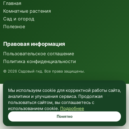
Главная
Комнатные растения
Сад и огород
Полезное
Правовая информация
Пользовательское соглашение
Политика конфиденциальности
©
2026
Садовый гид. Все права защищены.
Мы используем куки и Яндекс Метрику для
Мы используем cookie для корректной работы сайта,
анализа посещаемости и улучшения работы
аналитики и улучшения сервиса. Продолжая
сайта. Подробнее —
в политике
пользоваться сайтом, вы соглашаетесь с
конфиденциальности
.
использованием cookie.
Подробнее
Понятно
Понятно