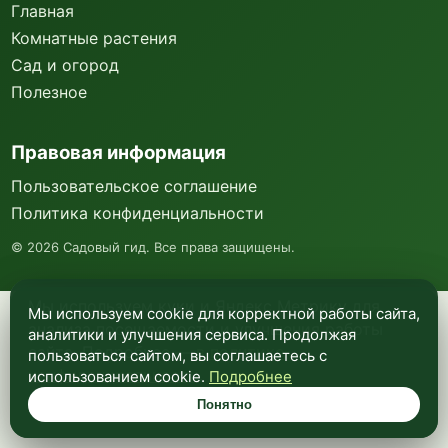
Главная
Комнатные растения
Сад и огород
Полезное
Правовая информация
Пользовательское соглашение
Политика конфиденциальности
©
2026
Садовый гид. Все права защищены.
Мы используем куки и Яндекс Метрику для
Мы используем cookie для корректной работы сайта,
анализа посещаемости и улучшения работы
аналитики и улучшения сервиса. Продолжая
сайта. Подробнее —
в политике
пользоваться сайтом, вы соглашаетесь с
конфиденциальности
.
использованием cookie.
Подробнее
Понятно
Понятно