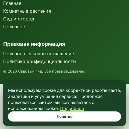
Главная
Комнатные растения
Сад и огород
Полезное
Правовая информация
Пользовательское соглашение
Политика конфиденциальности
©
2026
Садовый гид. Все права защищены.
Мы используем куки и Яндекс Метрику для
Мы используем cookie для корректной работы сайта,
анализа посещаемости и улучшения работы
аналитики и улучшения сервиса. Продолжая
сайта. Подробнее —
в политике
пользоваться сайтом, вы соглашаетесь с
конфиденциальности
.
использованием cookie.
Подробнее
Понятно
Понятно