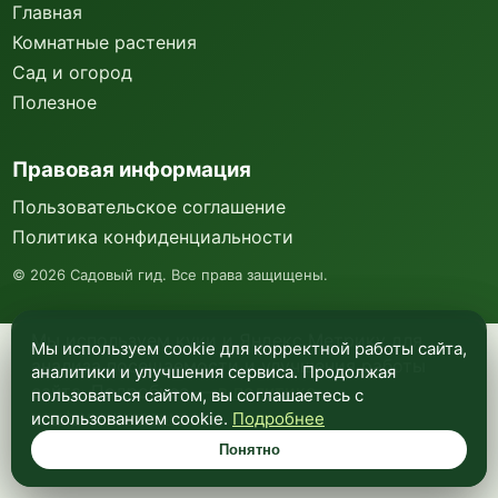
Главная
Комнатные растения
Сад и огород
Полезное
Правовая информация
Пользовательское соглашение
Политика конфиденциальности
©
2026
Садовый гид. Все права защищены.
Мы используем куки и Яндекс Метрику для
Мы используем cookie для корректной работы сайта,
анализа посещаемости и улучшения работы
аналитики и улучшения сервиса. Продолжая
сайта. Подробнее —
в политике
пользоваться сайтом, вы соглашаетесь с
конфиденциальности
.
использованием cookie.
Подробнее
Понятно
Понятно