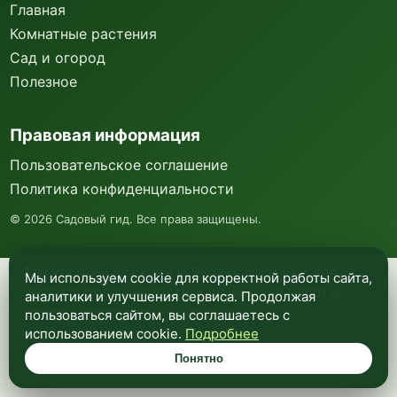
Главная
Комнатные растения
Сад и огород
Полезное
Правовая информация
Пользовательское соглашение
Политика конфиденциальности
©
2026
Садовый гид. Все права защищены.
Мы используем куки и Яндекс Метрику для
Мы используем cookie для корректной работы сайта,
анализа посещаемости и улучшения работы
аналитики и улучшения сервиса. Продолжая
сайта. Подробнее —
в политике
пользоваться сайтом, вы соглашаетесь с
конфиденциальности
.
использованием cookie.
Подробнее
Понятно
Понятно