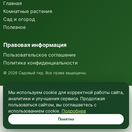
Главная
Комнатные растения
Сад и огород
Полезное
Правовая информация
Пользовательское соглашение
Политика конфиденциальности
©
2026
Садовый гид. Все права защищены.
Мы используем куки и Яндекс Метрику для
Мы используем cookie для корректной работы сайта,
анализа посещаемости и улучшения работы
аналитики и улучшения сервиса. Продолжая
сайта. Подробнее —
в политике
пользоваться сайтом, вы соглашаетесь с
конфиденциальности
.
использованием cookie.
Подробнее
Понятно
Понятно