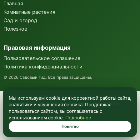
Главная
Комнатные растения
Сад и огород
Полезное
Правовая информация
Пользовательское соглашение
Политика конфиденциальности
©
2026
Садовый гид. Все права защищены.
Мы используем куки и Яндекс Метрику для
Мы используем cookie для корректной работы сайта,
анализа посещаемости и улучшения работы
аналитики и улучшения сервиса. Продолжая
сайта. Подробнее —
в политике
пользоваться сайтом, вы соглашаетесь с
конфиденциальности
.
использованием cookie.
Подробнее
Понятно
Понятно