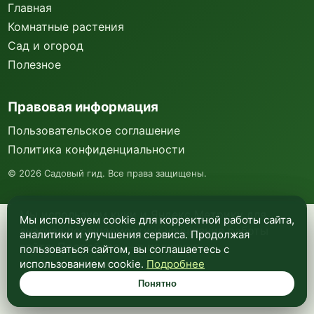
Главная
Комнатные растения
Сад и огород
Полезное
Правовая информация
Пользовательское соглашение
Политика конфиденциальности
©
2026
Садовый гид. Все права защищены.
Мы используем куки и Яндекс Метрику для
Мы используем cookie для корректной работы сайта,
анализа посещаемости и улучшения работы
аналитики и улучшения сервиса. Продолжая
сайта. Подробнее —
в политике
пользоваться сайтом, вы соглашаетесь с
конфиденциальности
.
использованием cookie.
Подробнее
Понятно
Понятно