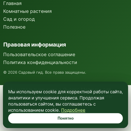
Главная
Комнатные растения
Сад и огород
Полезное
Правовая информация
Пользовательское соглашение
Политика конфиденциальности
©
2026
Садовый гид. Все права защищены.
Мы используем куки и Яндекс Метрику для
Мы используем cookie для корректной работы сайта,
анализа посещаемости и улучшения работы
аналитики и улучшения сервиса. Продолжая
сайта. Подробнее —
в политике
пользоваться сайтом, вы соглашаетесь с
конфиденциальности
.
использованием cookie.
Подробнее
Понятно
Понятно