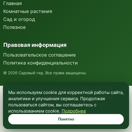
Главная
Комнатные растения
Сад и огород
Полезное
Правовая информация
Пользовательское соглашение
Политика конфиденциальности
©
2026
Садовый гид. Все права защищены.
Мы используем куки и Яндекс Метрику для
Мы используем cookie для корректной работы сайта,
анализа посещаемости и улучшения работы
аналитики и улучшения сервиса. Продолжая
сайта. Подробнее —
в политике
пользоваться сайтом, вы соглашаетесь с
конфиденциальности
.
использованием cookie.
Подробнее
Понятно
Понятно