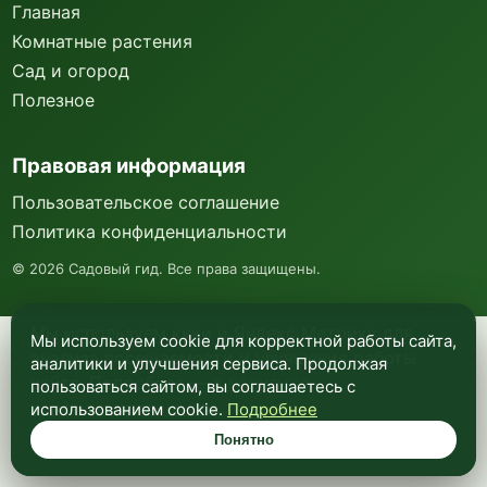
Главная
Комнатные растения
Сад и огород
Полезное
Правовая информация
Пользовательское соглашение
Политика конфиденциальности
©
2026
Садовый гид. Все права защищены.
Мы используем куки и Яндекс Метрику для
Мы используем cookie для корректной работы сайта,
анализа посещаемости и улучшения работы
аналитики и улучшения сервиса. Продолжая
сайта. Подробнее —
в политике
пользоваться сайтом, вы соглашаетесь с
конфиденциальности
.
использованием cookie.
Подробнее
Понятно
Понятно