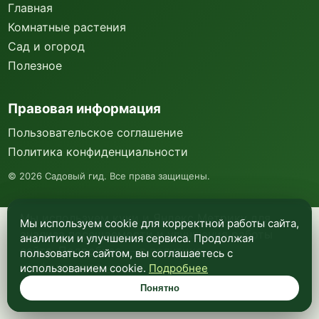
Главная
Комнатные растения
Сад и огород
Полезное
Правовая информация
Пользовательское соглашение
Политика конфиденциальности
©
2026
Садовый гид. Все права защищены.
Мы используем куки и Яндекс Метрику для
Мы используем cookie для корректной работы сайта,
анализа посещаемости и улучшения работы
аналитики и улучшения сервиса. Продолжая
сайта. Подробнее —
в политике
пользоваться сайтом, вы соглашаетесь с
конфиденциальности
.
использованием cookie.
Подробнее
Понятно
Понятно