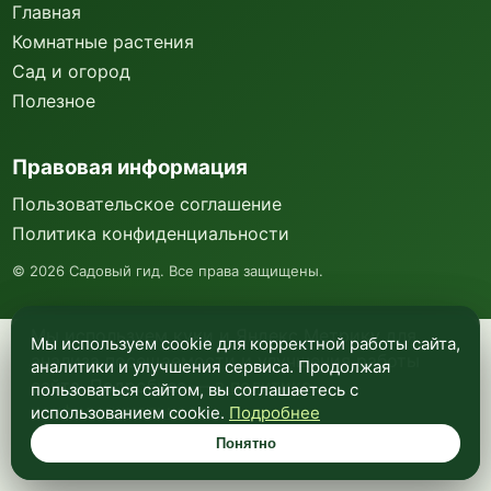
Главная
Комнатные растения
Сад и огород
Полезное
Правовая информация
Пользовательское соглашение
Политика конфиденциальности
©
2026
Садовый гид. Все права защищены.
Мы используем куки и Яндекс Метрику для
Мы используем cookie для корректной работы сайта,
анализа посещаемости и улучшения работы
аналитики и улучшения сервиса. Продолжая
сайта. Подробнее —
в политике
пользоваться сайтом, вы соглашаетесь с
конфиденциальности
.
использованием cookie.
Подробнее
Понятно
Понятно