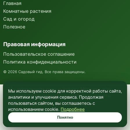
Главная
Комнатные растения
Сад и огород
Полезное
Правовая информация
Пользовательское соглашение
Политика конфиденциальности
©
2026
Садовый гид. Все права защищены.
Мы используем куки и Яндекс Метрику для
Мы используем cookie для корректной работы сайта,
анализа посещаемости и улучшения работы
аналитики и улучшения сервиса. Продолжая
сайта. Подробнее —
в политике
пользоваться сайтом, вы соглашаетесь с
конфиденциальности
.
использованием cookie.
Подробнее
Понятно
Понятно