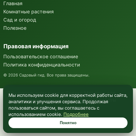
Главная
Комнатные растения
Сад и огород
Полезное
Правовая информация
Пользовательское соглашение
Политика конфиденциальности
©
2026
Садовый гид. Все права защищены.
Мы используем куки и Яндекс Метрику для
Мы используем cookie для корректной работы сайта,
анализа посещаемости и улучшения работы
аналитики и улучшения сервиса. Продолжая
сайта. Подробнее —
в политике
пользоваться сайтом, вы соглашаетесь с
конфиденциальности
.
использованием cookie.
Подробнее
Понятно
Понятно