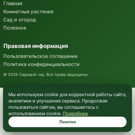
Главная
Комнатные растения
Сад и огород
Полезное
Правовая информация
Пользовательское соглашение
Политика конфиденциальности
©
2026
Садовый гид. Все права защищены.
Мы используем куки и Яндекс Метрику для
Мы используем cookie для корректной работы сайта,
анализа посещаемости и улучшения работы
аналитики и улучшения сервиса. Продолжая
сайта. Подробнее —
в политике
пользоваться сайтом, вы соглашаетесь с
конфиденциальности
.
использованием cookie.
Подробнее
Понятно
Понятно