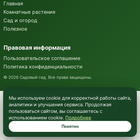
Главная
Комнатные растения
Сад и огород
Полезное
Правовая информация
Пользовательское соглашение
Политика конфиденциальности
©
2026
Садовый гид. Все права защищены.
Мы используем куки и Яндекс Метрику для
Мы используем cookie для корректной работы сайта,
анализа посещаемости и улучшения работы
аналитики и улучшения сервиса. Продолжая
сайта. Подробнее —
в политике
пользоваться сайтом, вы соглашаетесь с
конфиденциальности
.
использованием cookie.
Подробнее
Понятно
Понятно