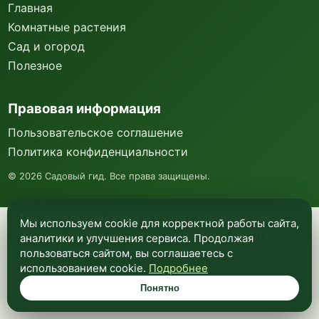
Главная
Комнатные растения
Сад и огород
Полезное
Правовая информация
Пользовательское соглашение
Политика конфиденциальности
©
2026
Садовый гид. Все права защищены.
Мы используем куки и Яндекс Метрику для
Мы используем cookie для корректной работы сайта,
анализа посещаемости и улучшения работы
аналитики и улучшения сервиса. Продолжая
сайта. Подробнее —
в политике
пользоваться сайтом, вы соглашаетесь с
конфиденциальности
.
использованием cookie.
Подробнее
Понятно
Понятно