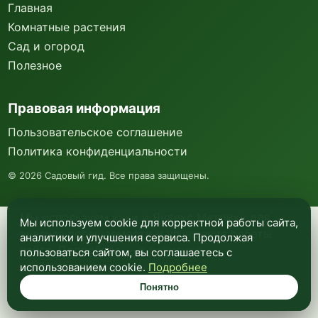
Главная
Комнатные растения
Сад и огород
Полезное
Правовая информация
Пользовательское соглашение
Политика конфиденциальности
©
2026
Садовый гид. Все права защищены.
Мы используем куки и Яндекс Метрику для
Мы используем cookie для корректной работы сайта,
анализа посещаемости и улучшения работы
аналитики и улучшения сервиса. Продолжая
сайта. Подробнее —
в политике
пользоваться сайтом, вы соглашаетесь с
конфиденциальности
.
использованием cookie.
Подробнее
Понятно
Понятно