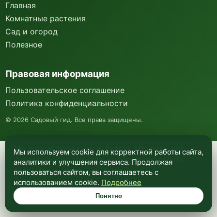
Главная
Комнатные растения
Сад и огород
Полезное
Правовая информация
Пользовательское соглашение
Политика конфиденциальности
©
2026
Садовый гид. Все права защищены.
Мы используем куки и Яндекс Метрику для
Мы используем cookie для корректной работы сайта,
анализа посещаемости и улучшения работы
аналитики и улучшения сервиса. Продолжая
сайта. Подробнее —
в политике
пользоваться сайтом, вы соглашаетесь с
конфиденциальности
.
использованием cookie.
Подробнее
Понятно
Понятно