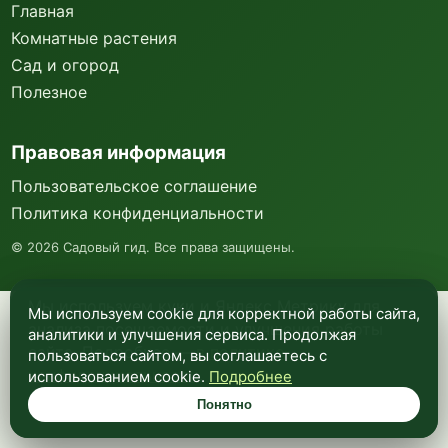
Главная
Комнатные растения
Сад и огород
Полезное
Правовая информация
Пользовательское соглашение
Политика конфиденциальности
©
2026
Садовый гид. Все права защищены.
Мы используем куки и Яндекс Метрику для
Мы используем cookie для корректной работы сайта,
анализа посещаемости и улучшения работы
аналитики и улучшения сервиса. Продолжая
сайта. Подробнее —
в политике
пользоваться сайтом, вы соглашаетесь с
конфиденциальности
.
использованием cookie.
Подробнее
Понятно
Понятно