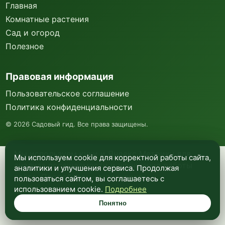
Главная
Комнатные растения
Сад и огород
Полезное
Правовая информация
Пользовательское соглашение
Политика конфиденциальности
©
2026
Садовый гид. Все права защищены.
Мы используем куки и Яндекс Метрику для
Мы используем cookie для корректной работы сайта,
анализа посещаемости и улучшения работы
аналитики и улучшения сервиса. Продолжая
сайта. Подробнее —
в политике
пользоваться сайтом, вы соглашаетесь с
конфиденциальности
.
использованием cookie.
Подробнее
Понятно
Понятно