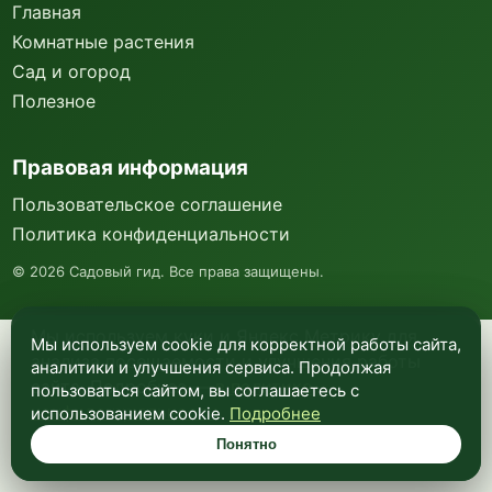
Главная
Комнатные растения
Сад и огород
Полезное
Правовая информация
Пользовательское соглашение
Политика конфиденциальности
©
2026
Садовый гид. Все права защищены.
Мы используем куки и Яндекс Метрику для
Мы используем cookie для корректной работы сайта,
анализа посещаемости и улучшения работы
аналитики и улучшения сервиса. Продолжая
сайта. Подробнее —
в политике
пользоваться сайтом, вы соглашаетесь с
конфиденциальности
.
использованием cookie.
Подробнее
Понятно
Понятно