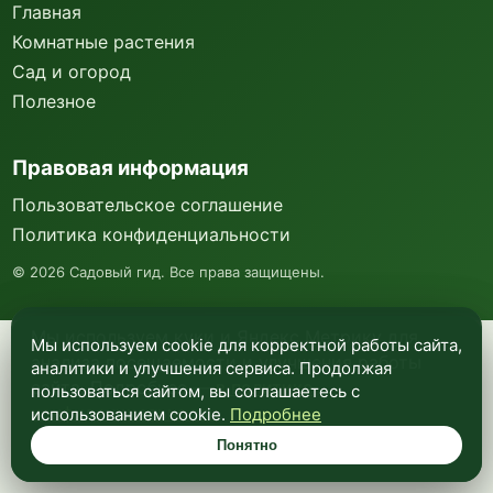
Главная
Комнатные растения
Сад и огород
Полезное
Правовая информация
Пользовательское соглашение
Политика конфиденциальности
©
2026
Садовый гид. Все права защищены.
Мы используем куки и Яндекс Метрику для
Мы используем cookie для корректной работы сайта,
анализа посещаемости и улучшения работы
аналитики и улучшения сервиса. Продолжая
сайта. Подробнее —
в политике
пользоваться сайтом, вы соглашаетесь с
конфиденциальности
.
использованием cookie.
Подробнее
Понятно
Понятно