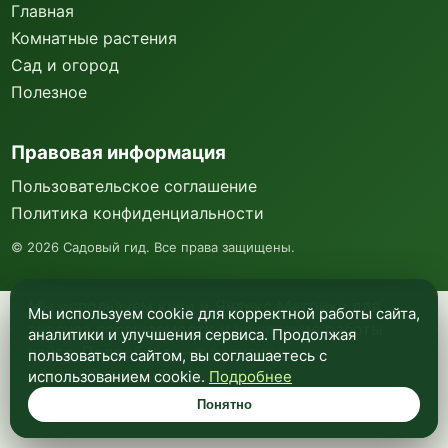
Главная
Комнатные растения
Сад и огород
Полезное
Правовая информация
Пользовательское соглашение
Политика конфиденциальности
©
2026
Садовый гид. Все права защищены.
Мы используем куки и Яндекс Метрику для
Мы используем cookie для корректной работы сайта,
анализа посещаемости и улучшения работы
аналитики и улучшения сервиса. Продолжая
сайта. Подробнее —
в политике
пользоваться сайтом, вы соглашаетесь с
конфиденциальности
.
использованием cookie.
Подробнее
Понятно
Понятно