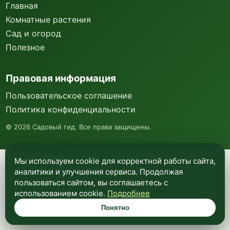
Главная
Комнатные растения
Сад и огород
Полезное
Правовая информация
Пользовательское соглашение
Политика конфиденциальности
©
2026
Садовый гид. Все права защищены.
Мы используем куки и Яндекс Метрику для
Мы используем cookie для корректной работы сайта,
анализа посещаемости и улучшения работы
аналитики и улучшения сервиса. Продолжая
сайта. Подробнее —
в политике
пользоваться сайтом, вы соглашаетесь с
конфиденциальности
.
использованием cookie.
Подробнее
Понятно
Понятно