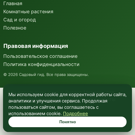
Главная
Комнатные растения
Сад и огород
Полезное
Правовая информация
Пользовательское соглашение
Политика конфиденциальности
©
2026
Садовый гид. Все права защищены.
Мы используем куки и Яндекс Метрику для
Мы используем cookie для корректной работы сайта,
анализа посещаемости и улучшения работы
аналитики и улучшения сервиса. Продолжая
сайта. Подробнее —
в политике
пользоваться сайтом, вы соглашаетесь с
конфиденциальности
.
использованием cookie.
Подробнее
Понятно
Понятно