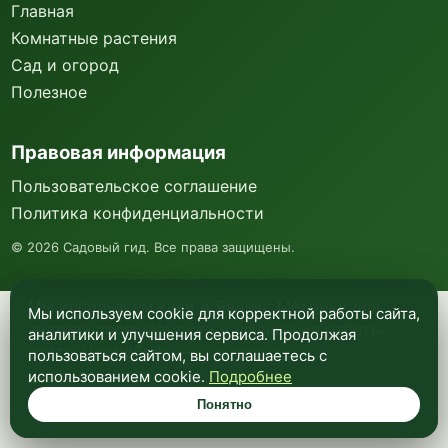
Главная
Комнатные растения
Сад и огород
Полезное
Правовая информация
Пользовательское соглашение
Политика конфиденциальности
©
2026
Садовый гид. Все права защищены.
Мы используем куки и Яндекс Метрику для
Мы используем cookie для корректной работы сайта,
анализа посещаемости и улучшения работы
аналитики и улучшения сервиса. Продолжая
сайта. Подробнее —
в политике
пользоваться сайтом, вы соглашаетесь с
конфиденциальности
.
использованием cookie.
Подробнее
Понятно
Понятно