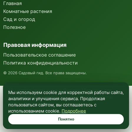
Главная
Комнатные растения
Сад и огород
Полезное
Правовая информация
Пользовательское соглашение
Политика конфиденциальности
©
2026
Садовый гид. Все права защищены.
Мы используем куки и Яндекс Метрику для
Мы используем cookie для корректной работы сайта,
анализа посещаемости и улучшения работы
аналитики и улучшения сервиса. Продолжая
сайта. Подробнее —
в политике
пользоваться сайтом, вы соглашаетесь с
конфиденциальности
.
использованием cookie.
Подробнее
Понятно
Понятно