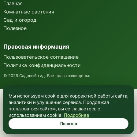
Главная
Комнатные растения
Сад и огород
Полезное
Правовая информация
Пользовательское соглашение
Политика конфиденциальности
©
2026
Садовый гид. Все права защищены.
Мы используем куки и Яндекс Метрику для
Мы используем cookie для корректной работы сайта,
анализа посещаемости и улучшения работы
аналитики и улучшения сервиса. Продолжая
сайта. Подробнее —
в политике
пользоваться сайтом, вы соглашаетесь с
конфиденциальности
.
использованием cookie.
Подробнее
Понятно
Понятно