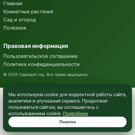
Главная
Комнатные растения
Сад и огород
Полезное
Правовая информация
Пользовательское соглашение
Политика конфиденциальности
©
2026
Садовый гид. Все права защищены.
Мы используем куки и Яндекс Метрику для
Мы используем cookie для корректной работы сайта,
анализа посещаемости и улучшения работы
аналитики и улучшения сервиса. Продолжая
сайта. Подробнее —
в политике
пользоваться сайтом, вы соглашаетесь с
конфиденциальности
.
использованием cookie.
Подробнее
Понятно
Понятно