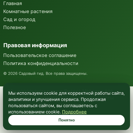
Главная
Комнатные растения
Сад и огород
Полезное
Правовая информация
Пользовательское соглашение
Политика конфиденциальности
©
2026
Садовый гид. Все права защищены.
Мы используем куки и Яндекс Метрику для
Мы используем cookie для корректной работы сайта,
анализа посещаемости и улучшения работы
аналитики и улучшения сервиса. Продолжая
сайта. Подробнее —
в политике
пользоваться сайтом, вы соглашаетесь с
конфиденциальности
.
использованием cookie.
Подробнее
Понятно
Понятно