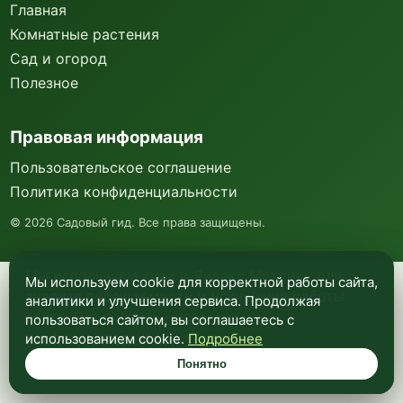
Главная
Комнатные растения
Сад и огород
Полезное
Правовая информация
Пользовательское соглашение
Политика конфиденциальности
©
2026
Садовый гид. Все права защищены.
Мы используем куки и Яндекс Метрику для
Мы используем cookie для корректной работы сайта,
анализа посещаемости и улучшения работы
аналитики и улучшения сервиса. Продолжая
сайта. Подробнее —
в политике
пользоваться сайтом, вы соглашаетесь с
конфиденциальности
.
использованием cookie.
Подробнее
Понятно
Понятно