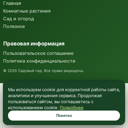
Главная
Комнатные растения
Сад и огород
Полезное
Правовая информация
Пользовательское соглашение
Политика конфиденциальности
©
2026
Садовый гид. Все права защищены.
Мы используем куки и Яндекс Метрику для
Мы используем cookie для корректной работы сайта,
анализа посещаемости и улучшения работы
аналитики и улучшения сервиса. Продолжая
сайта. Подробнее —
в политике
пользоваться сайтом, вы соглашаетесь с
конфиденциальности
.
использованием cookie.
Подробнее
Понятно
Понятно