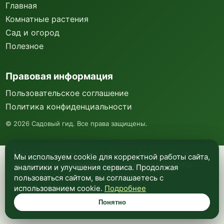
Главная
Комнатные растения
Сад и огород
Полезное
Правовая информация
Пользовательское соглашение
Политика конфиденциальности
©
2026
Садовый гид. Все права защищены.
Мы используем куки и Яндекс Метрику для
Мы используем cookie для корректной работы сайта,
анализа посещаемости и улучшения работы
аналитики и улучшения сервиса. Продолжая
сайта. Подробнее —
в политике
пользоваться сайтом, вы соглашаетесь с
конфиденциальности
.
использованием cookie.
Подробнее
Понятно
Понятно