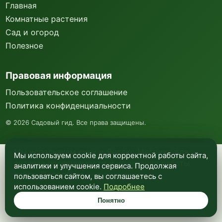
Главная
Комнатные растения
Сад и огород
Полезное
Правовая информация
Пользовательское соглашение
Политика конфиденциальности
©
2026
Садовый гид. Все права защищены.
Мы используем куки и Яндекс Метрику для
Мы используем cookie для корректной работы сайта,
анализа посещаемости и улучшения работы
аналитики и улучшения сервиса. Продолжая
сайта. Подробнее —
в политике
пользоваться сайтом, вы соглашаетесь с
конфиденциальности
.
использованием cookie.
Подробнее
Понятно
Понятно