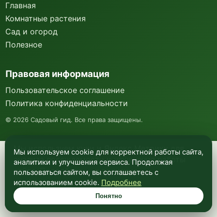
Главная
Комнатные растения
Сад и огород
Полезное
Правовая информация
Пользовательское соглашение
Политика конфиденциальности
©
2026
Садовый гид. Все права защищены.
Мы используем куки и Яндекс Метрику для
Мы используем cookie для корректной работы сайта,
анализа посещаемости и улучшения работы
аналитики и улучшения сервиса. Продолжая
сайта. Подробнее —
в политике
пользоваться сайтом, вы соглашаетесь с
конфиденциальности
.
использованием cookie.
Подробнее
Понятно
Понятно