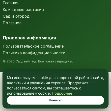
Главная
Комнатные растения
Сад и огород
Полезное
Правовая информация
Пользовательское соглашение
Политика конфиденциальности
©
2026
Садовый гид. Все права защищены.
Мы используем куки и Яндекс Метрику для
Мы используем cookie для корректной работы сайта,
анализа посещаемости и улучшения работы
аналитики и улучшения сервиса. Продолжая
сайта. Подробнее —
в политике
пользоваться сайтом, вы соглашаетесь с
конфиденциальности
.
использованием cookie.
Подробнее
Понятно
Понятно