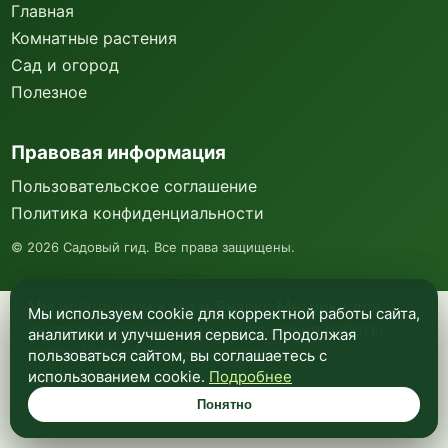
Главная
Комнатные растения
Сад и огород
Полезное
Правовая информация
Пользовательское соглашение
Политика конфиденциальности
©
2026
Садовый гид. Все права защищены.
Мы используем куки и Яндекс Метрику для
Мы используем cookie для корректной работы сайта,
анализа посещаемости и улучшения работы
аналитики и улучшения сервиса. Продолжая
сайта. Подробнее —
в политике
пользоваться сайтом, вы соглашаетесь с
конфиденциальности
.
использованием cookie.
Подробнее
Понятно
Понятно