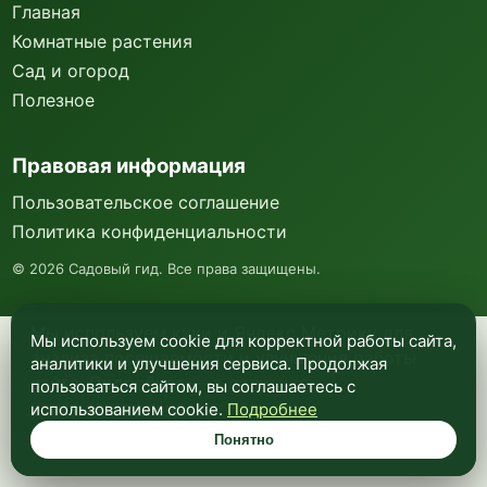
Главная
Комнатные растения
Сад и огород
Полезное
Правовая информация
Пользовательское соглашение
Политика конфиденциальности
©
2026
Садовый гид. Все права защищены.
Мы используем куки и Яндекс Метрику для
Мы используем cookie для корректной работы сайта,
анализа посещаемости и улучшения работы
аналитики и улучшения сервиса. Продолжая
сайта. Подробнее —
в политике
пользоваться сайтом, вы соглашаетесь с
конфиденциальности
.
использованием cookie.
Подробнее
Понятно
Понятно