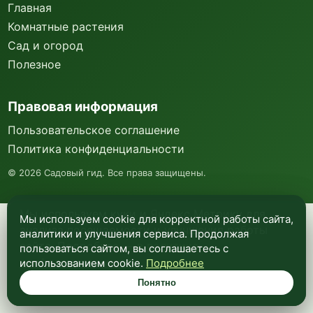
Главная
Комнатные растения
Сад и огород
Полезное
Правовая информация
Пользовательское соглашение
Политика конфиденциальности
©
2026
Садовый гид. Все права защищены.
Мы используем куки и Яндекс Метрику для
Мы используем cookie для корректной работы сайта,
анализа посещаемости и улучшения работы
аналитики и улучшения сервиса. Продолжая
сайта. Подробнее —
в политике
пользоваться сайтом, вы соглашаетесь с
конфиденциальности
.
использованием cookie.
Подробнее
Понятно
Понятно