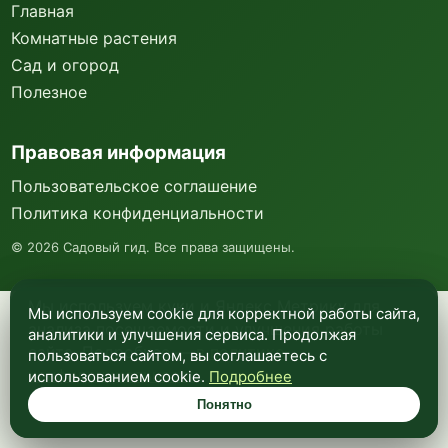
Главная
Комнатные растения
Сад и огород
Полезное
Правовая информация
Пользовательское соглашение
Политика конфиденциальности
©
2026
Садовый гид. Все права защищены.
Мы используем куки и Яндекс Метрику для
Мы используем cookie для корректной работы сайта,
анализа посещаемости и улучшения работы
аналитики и улучшения сервиса. Продолжая
сайта. Подробнее —
в политике
пользоваться сайтом, вы соглашаетесь с
конфиденциальности
.
использованием cookie.
Подробнее
Понятно
Понятно