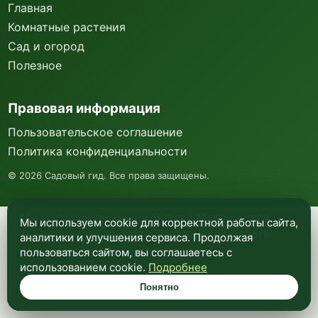
Главная
Комнатные растения
Сад и огород
Полезное
Правовая информация
Пользовательское соглашение
Политика конфиденциальности
©
2026
Садовый гид. Все права защищены.
Мы используем куки и Яндекс Метрику для
Мы используем cookie для корректной работы сайта,
анализа посещаемости и улучшения работы
аналитики и улучшения сервиса. Продолжая
сайта. Подробнее —
в политике
пользоваться сайтом, вы соглашаетесь с
конфиденциальности
.
использованием cookie.
Подробнее
Понятно
Понятно