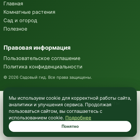
Главная
Комнатные растения
Сад и огород
Полезное
Правовая информация
Пользовательское соглашение
Политика конфиденциальности
©
2026
Садовый гид. Все права защищены.
Мы используем куки и Яндекс Метрику для
Мы используем cookie для корректной работы сайта,
анализа посещаемости и улучшения работы
аналитики и улучшения сервиса. Продолжая
сайта. Подробнее —
в политике
пользоваться сайтом, вы соглашаетесь с
конфиденциальности
.
использованием cookie.
Подробнее
Понятно
Понятно