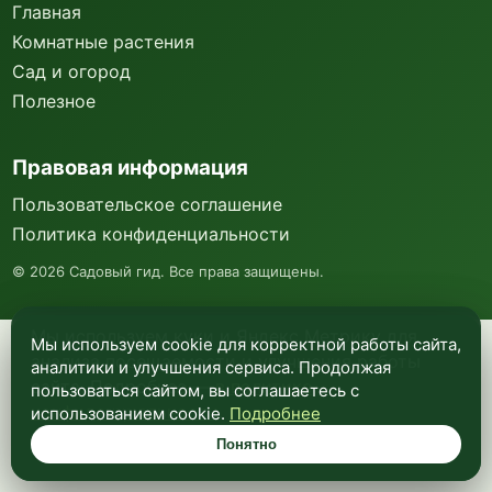
Главная
Комнатные растения
Сад и огород
Полезное
Правовая информация
Пользовательское соглашение
Политика конфиденциальности
©
2026
Садовый гид. Все права защищены.
Мы используем куки и Яндекс Метрику для
Мы используем cookie для корректной работы сайта,
анализа посещаемости и улучшения работы
аналитики и улучшения сервиса. Продолжая
сайта. Подробнее —
в политике
пользоваться сайтом, вы соглашаетесь с
конфиденциальности
.
использованием cookie.
Подробнее
Понятно
Понятно