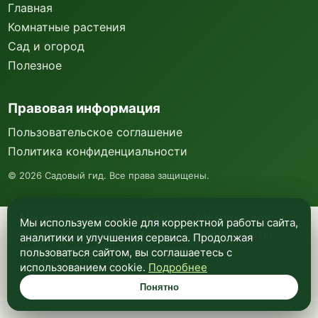
Главная
Комнатные растения
Сад и огород
Полезное
Правовая информация
Пользовательское соглашение
Политика конфиденциальности
©
2026
Садовый гид. Все права защищены.
Мы используем куки и Яндекс Метрику для
Мы используем cookie для корректной работы сайта,
анализа посещаемости и улучшения работы
аналитики и улучшения сервиса. Продолжая
сайта. Подробнее —
в политике
пользоваться сайтом, вы соглашаетесь с
конфиденциальности
.
использованием cookie.
Подробнее
Понятно
Понятно