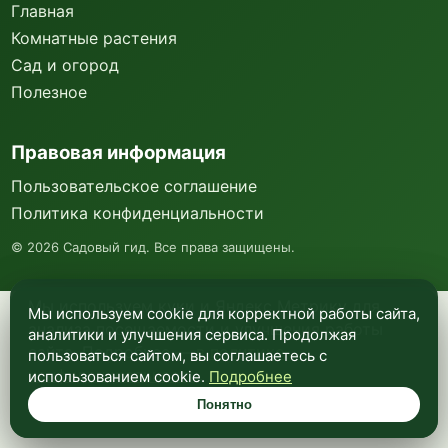
Главная
Комнатные растения
Сад и огород
Полезное
Правовая информация
Пользовательское соглашение
Политика конфиденциальности
©
2026
Садовый гид. Все права защищены.
Мы используем куки и Яндекс Метрику для
Мы используем cookie для корректной работы сайта,
анализа посещаемости и улучшения работы
аналитики и улучшения сервиса. Продолжая
сайта. Подробнее —
в политике
пользоваться сайтом, вы соглашаетесь с
конфиденциальности
.
использованием cookie.
Подробнее
Понятно
Понятно